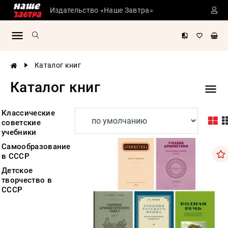
Издательство «Наше Завтра»
ЦЕНА
Сталинские
учебники
АВТОР
Детская
Каталог книг
литература
Применить
Сбросить
Каталог книг
Философия
История
России
Классические
советские
Военная
учебники
история
Самообразование
Мировая
в СССР
история
Детское
Экономика
творчество в
СССР
Психология
Конспирология