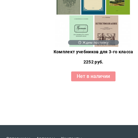
Политика
Разведка
и
шпионаж
Мемуары
и
биографии
Ждем поставку
Комплект учебников для 3-го класса
Учебная
литература
2252 руб.
Фольклор
Нет в наличии
Мир
будущего
Публицистика
Коллекционные
издания
Проза
Тайное и
непознанное