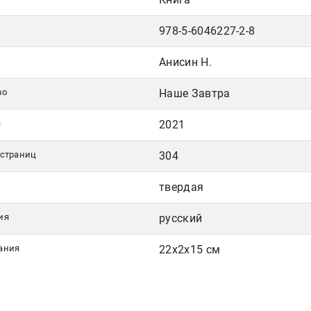
978-5-6046227-2-8
Анисин Н.
во
Наше Завтра
я
2021
 страниц
304
твердая
ия
русский
ания
22x2x15 см