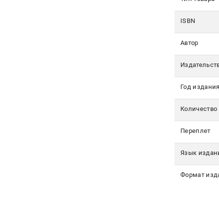
Авторам
ISBN
Контакты
Автор
+7(499)
350-17-
Издательст
79
Год издани
Москва
Количество
pochta@den-
magazin.ru
Переплет
Язык издан
Формат изд