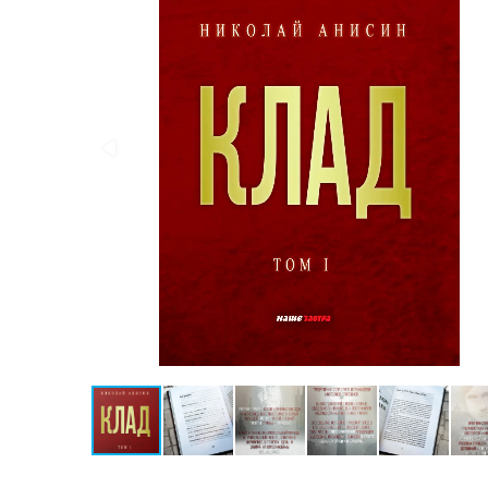
Конспирология
Политика
Разведка
и
шпионаж
Мемуары
и
биографии
Учебная
литература
Фольклор
Мир
будущего
Публицистика