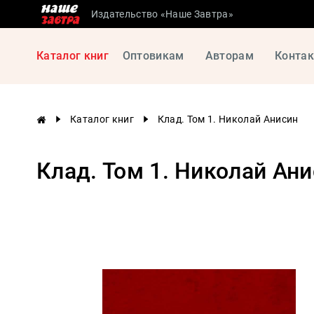
Издательство «Наше Завтра»
Сталинские
Каталог книг
Оптовикам
Авторам
Конта
учебники
Детская
литература
Каталог книг
Клад. Том 1. Николай Анисин
Философия
История
Клад. Том 1. Николай Ан
России
Военная
история
Мировая
история
Экономика
Психология