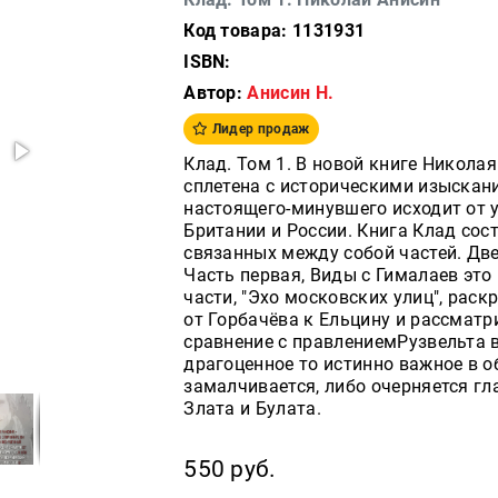
Код товара: 1131931
ISBN:
Автор:
Анисин Н.
Лидер продаж
Клад. Том 1. В новой книге Никола
сплетена с историческими изыскани
настоящего-минувшего исходит от 
Британии и России. Книга Клад сос
связанных между собой частей. Две
Часть первая, Виды с Гималаев это 
части, "Эхо московских улиц", рас
от Горбачёва к Ельцину и рассматр
сравнение с правлениемРузвельта в
драгоценное то истинно важное в об
замалчивается, либо очерняется г
Злата и Булата.
550 руб.