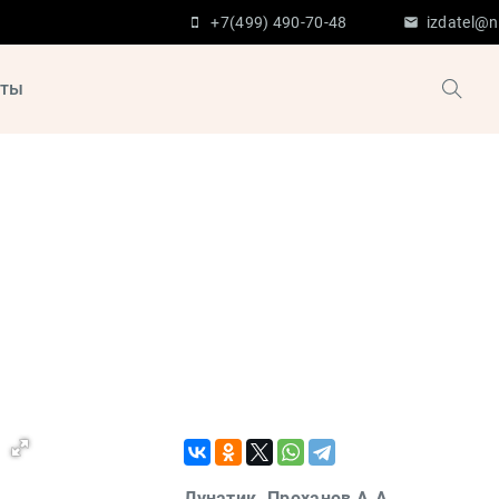
+7(499) 490-70-48
izdatel@n
кты
Лунатик. Проханов А.А.