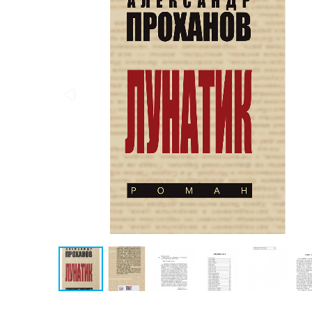
Конспирология
Политика
Разведка
и
шпионаж
Мемуары
и
биографии
Учебная
литература
Фольклор
Мир
будущего
Публицистика