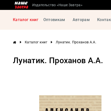
Издательство «Наше Завтра»
Сталинские
Каталог книг
Оптовикам
Авторам
Конта
учебники
Детская
литература
Каталог книг
Лунатик. Проханов А.А.
Философия
История
Лунатик. Проханов А.А.
России
Военная
история
Мировая
история
Экономика
Психология