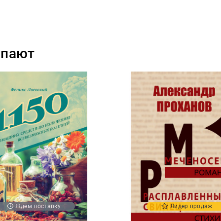
упают
Ждем поставку
Лидер продаж