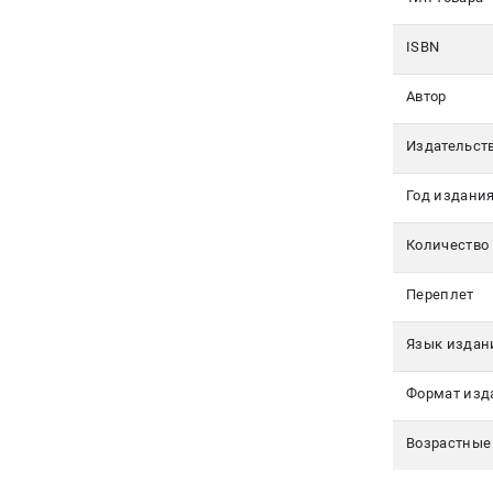
Авторам
ISBN
Контакты
Автор
+7(499)
350-17-
Издательст
79
Год издани
Москва
Количество
pochta@den-
magazin.ru
Переплет
Язык издан
Формат изд
Возрастные