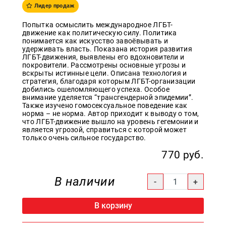
Лидер продаж
Образ
жизни
Попытка осмыслить международное ЛГБТ-
движение как политическую силу. Политика
Культура
понимается как искусство завоёвывать и
и
удерживать власть. Показана история развития
Искусство
ЛГБТ-движения, выявлены его вдохновители и
покровители. Рассмотрены основные угрозы и
Поэзия
вскрыты истинные цели. Описана технология и
стратегия, благодаря которым ЛГБТ-организации
Кухня,
добились ошеломляющего успеха. Особое
гастрономия,
внимание уделяется “трансгендерной эпидемии”.
кулинария
Также изучено гомосексуальное поведение как
норма – не норма. Автор приходит к выводу о том,
что ЛГБТ-движение вышло на уровень гегемонии и
является угрозой, справиться с которой может
только очень сильное государство.
Оптовикам
770 руб.
Авторам
Контакты
В наличии
+7(499)
350-17-
В корзину
79