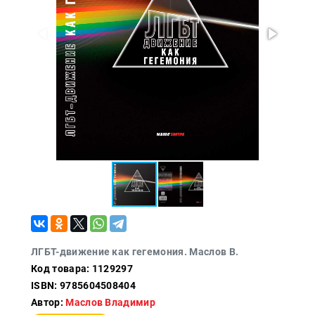
Политика
Разведка
и
шпионаж
Мемуары
и
биографии
Учебная
литература
Фольклор
Мир
будущего
Публицистика
Коллекционные
издания
ЛГБТ-движение как гегемония. Маслов В.
Код товара: 1129297
Проза
ISBN: 9785604508404
Тайное и
Автор:
Маслов Владимир
непознанное