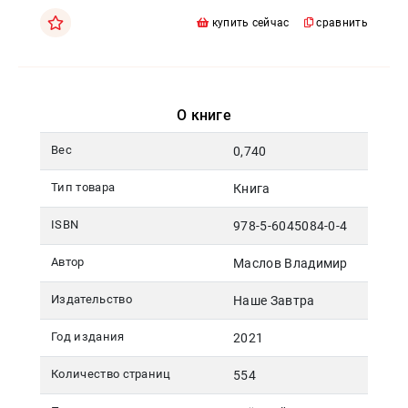
Москва
купить сейчас
сравнить
pochta@den-
magazin.ru
О книге
Вес
0,740
Тип товара
Книга
ISBN
978-5-6045084-0-4
Автор
Маслов Владимир
Издательство
Наше Завтра
Год издания
2021
Количество страниц
554