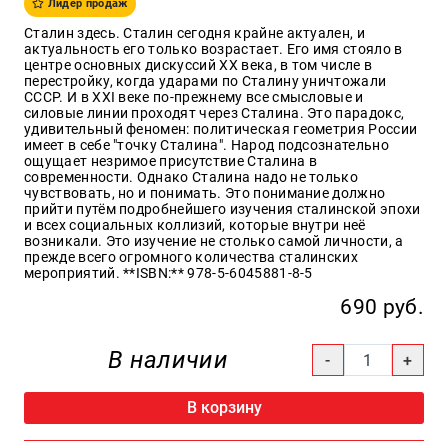
Лидер продаж
Образ
Сталин здесь. Сталин сегодня крайне актуален, и
жизни
актуальность его только возрастает. Его имя стояло в
центре основных дискуссий XX века, в том числе в
Культура
перестройку, когда ударами по Сталину уничтожали
и
СССР. И в XXI веке по-прежнему все смысловые и
Искусство
силовые линии проходят через Сталина. Это парадокс,
удивительный феномен: политическая геометрия России
Поэзия
имеет в себе "точку Сталина". Народ подсознательно
ощущает незримое присутствие Сталина в
Кухня,
современности. Однако Сталина надо не только
гастрономия,
чувствовать, но и понимать. Это понимание должно
кулинария
прийти путём подробнейшего изучения сталинской эпохи
и всех социальных коллизий, которые внутри неё
возникали. Это изучение не столько самой личности, а
прежде всего огромного количества сталинских
мероприятий. **ISBN:** 978-5-6045881-8-5
Оптовикам
690 руб.
Авторам
Контакты
В наличии
+7(499)
350-17-
В корзину
79