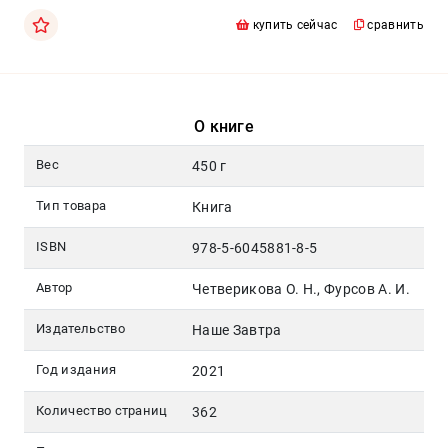
Москва
купить сейчас
сравнить
pochta@den-
magazin.ru
О книге
Вес
450 г
Тип товара
Книга
ISBN
978-5-6045881-8-5
Автор
Четверикова О. Н., Фурсов А. И.
Издательство
Наше Завтра
Год издания
2021
Количество страниц
362