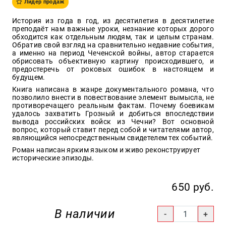
Лидер продаж
Образ
жизни
История из года в год, из десятилетия в десятилетие
преподаёт нам важные уроки, незнание которых дорого
обходится как отдельным людям, так и целым странам.
Культура
Обратив свой взгляд на сравнительно недавние события,
и
а именно на период Чеченской войны, автор старается
Искусство
обрисовать объективную картину происходившего, и
предостеречь от роковых ошибок в настоящем и
Поэзия
будущем.
Кухня,
Книга написана в жанре документального романа, что
гастрономия,
позволило внести в повествование элемент вымысла, не
кулинария
противоречащего реальным фактам. Почему боевикам
удалось захватить Грозный и добиться впоследствии
вывода российских войск из Чечни? Вот основной
вопрос, который ставит перед собой и читателями автор,
являющийся непосредственным свидетелем тех событий.
Оптовикам
Роман написан ярким языком и живо реконструирует
Авторам
исторические эпизоды.
Контакты
650 руб.
+7(499)
350-17-
В наличии
79