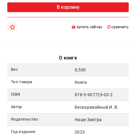
Москва
В корзину
pochta@den-
magazin.ru
купить сейчас
сравнить
О книге
Вес
0,530
Тип товара
Книга
ISBN
978-5-907729-03-2
Автор
Бескаравайный И. В.
Издательство
Наше Завтра
Год издания
2023