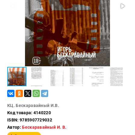
Политика
Разведка
и
шпионаж
Мемуары
и
биографии
Учебная
литература
Фольклор
Мир
будущего
Публицистика
Коллекционные
КЦ. Бескаравайный И.В.
издания
Код товара: 4140220
Проза
ISBN: 9785907729032
Автор:
Бескаравайный И. В.
Тайное и
непознанное