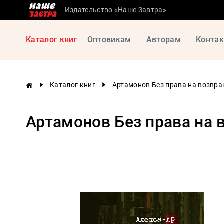
Издательство «Наше Завтра»
Сталинские
Каталог книг
Оптовикам
Авторам
Конта
учебники
Детская
литература
Каталог книг
Артамонов Без права на возвр
Философия
История
Артамонов Без права на
России
Военная
история
Мировая
история
Экономика
Психология