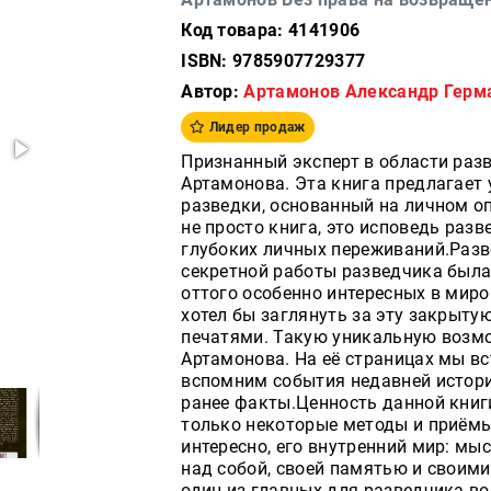
Код товара: 4141906
ISBN: 9785907729377
Автор:
Артамонов Александр Герм
Лидер продаж
Признанный эксперт в области разв
Артамонова. Эта книга предлагает
разведки, основанный на личном опы
не просто книга, это исповедь раз
глубоких личных переживаний.Разве
секретной работы разведчика была
оттого особенно интересных в миро
хотел бы заглянуть за эту закрыту
печатями. Такую уникальную возмо
Артамонова. На её страницах мы вс
вспомним события недавней истори
ранее факты.Ценность данной книги
только некоторые методы и приёмы 
интересно, его внутренний мир: мы
над собой, своей памятью и своими
один из главных для разведчика во