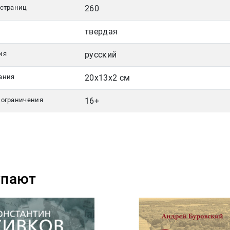
 страниц
260
твердая
ия
русский
ания
20x13x2 см
 ограничения
16+
упают