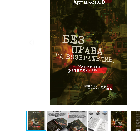
Конспирология
Политика
Разведка
и
шпионаж
Мемуары
и
биографии
Учебная
литература
Фольклор
Мир
будущего
Публицистика