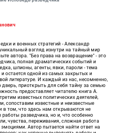
анович
едки и военных стратегий - Александр
 уникальный взгляд изнутри на тайный мир
те автора. "Без права на возвращение" - это
ведчика, полная драматических событий и
дка, шпионы, агенты, явки, пароли - тема
 и остается одной из самых закрытых и
вой литературе. И каждый из нас, несомненно,
ю дверь, приоткрыть для себя тайну за семью
жность предоставляет читателю книга А.
третим известных политических деятелей,
и, сопоставим известные и неизвестные
 в том, что здесь нам открываются не
работы разведчика, но и, что особенно
сли, чувства, переживания, сложная работа
 эмоциями. Автор пытается найти ответ на
просов: как успешно выполнять работу и