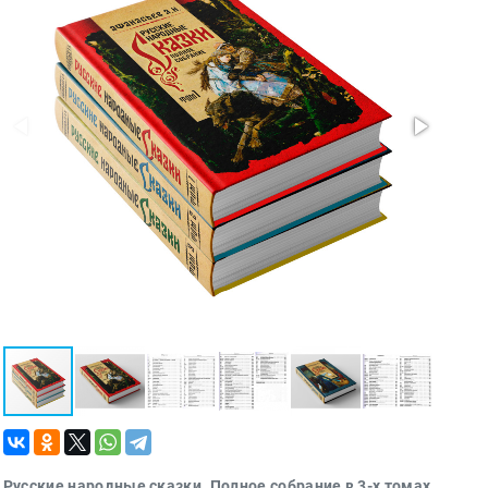
Политика
Разведка
и
шпионаж
Мемуары
и
биографии
Учебная
литература
Фольклор
Мир
будущего
Публицистика
Коллекционные
издания
Проза
Тайное и
непознанное
Русские народные сказки. Полное собрание в 3-х томах.