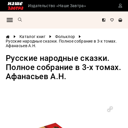
Издательство «Наше Завтра»
Сталинские
учебники
Детская
Каталог книг
Фольклор
литература
Русские народные сказки. Полное собрание в 3-х томах.
Афанасьев А.Н.
Философия
Русские народные сказки.
История
России
Полное собрание в 3-х томах.
Военная
Афанасьев А.Н.
история
Мировая
история
Экономика
Психология
Конспирология