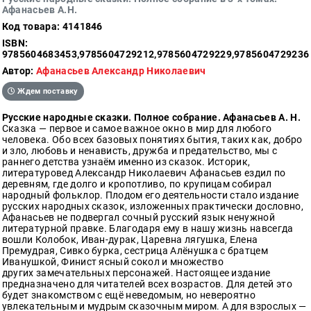
Афанасьев А.Н.
Образ
Код товара: 4141846
жизни
ISBN:
Культура
9785604683453,9785604729212,9785604729229,9785604729236
и
Автор:
Афанасьев Александр Николаевич
Искусство
Ждем поставку
Поэзия
Русские народные сказки. Полное собрание. Афанасьев А. Н.
Кухня,
Сказка — первое и самое важное окно в мир для любого
гастрономия,
человека. Обо всех базовых понятиях бытия, таких как, добро
кулинария
и зло, любовь и ненависть, дружба и предательство, мы с
раннего детства узнаём именно из сказок. Историк,
литературовед Александр Николаевич Афанасьев ездил по
деревням, где долго и кропотливо, по крупицам собирал
народный фольклор. Плодом его деятельности стало издание
Оптовикам
русских народных сказок, изложенных практически дословно,
Авторам
Афанасьев не подвергал сочный русский язык ненужной
литературной правке. Благодаря ему в нашу жизнь навсегда
Контакты
вошли Колобок, Иван-дурак, Царевна лягушка, Елена
Премудрая, Сивко бурка, сестрица Алёнушка с братцем
Иванушкой, Финист ясный сокол и множество
+7(499)
других замечательных персонажей. Настоящее издание
350-17-
предназначено для читателей всех возрастов. Для детей это
79
будет знакомством с ещё неведомым, но невероятно
увлекательным и мудрым сказочным миром. А для взрослых —