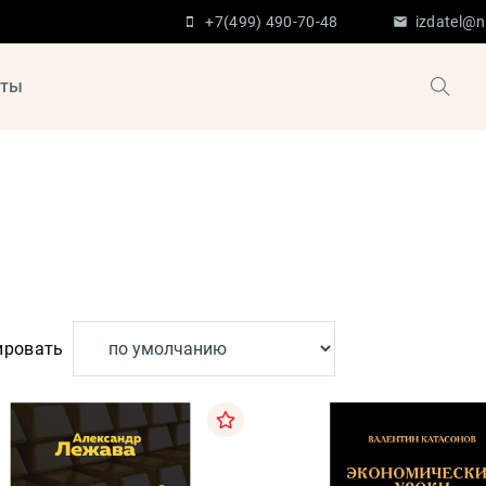
+7(499) 490-70-48
izdatel@n
кты
ировать