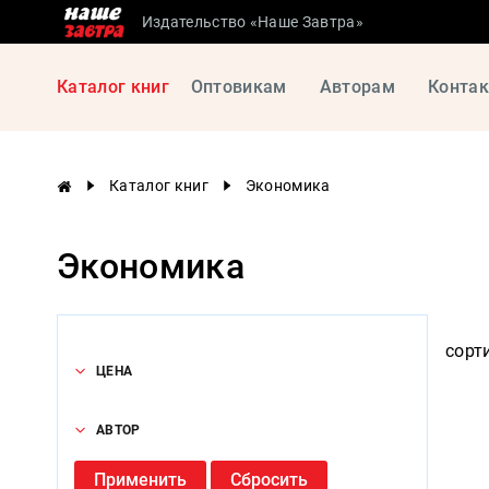
Издательство «Наше Завтра»
Сталинские
Каталог книг
Оптовикам
Авторам
Конта
учебники
Детская
литература
Каталог книг
Экономика
Философия
История
Экономика
России
Военная
история
сорт
Мировая
ЦЕНА
история
Экономика
АВТОР
Психология
Применить
Сбросить