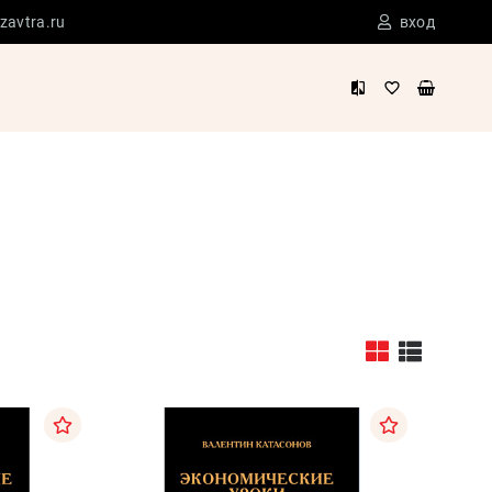
zavtra.ru
вход