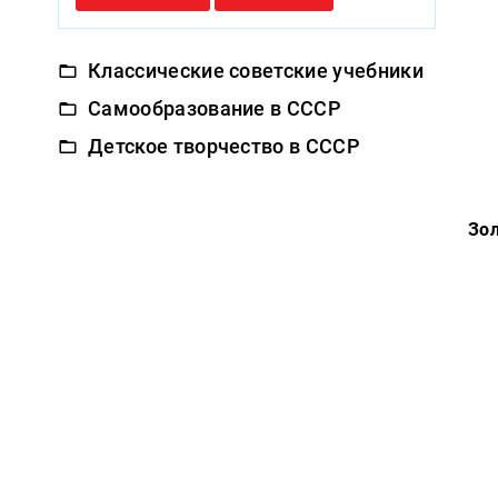
Конспирология
Политика
Классические советские учебники
Самообразование в СССР
Разведка
и
Детское творчество в СССР
шпионаж
Мемуары
и
Зол
биографии
Учебная
литература
Фольклор
Мир
будущего
Публицистика