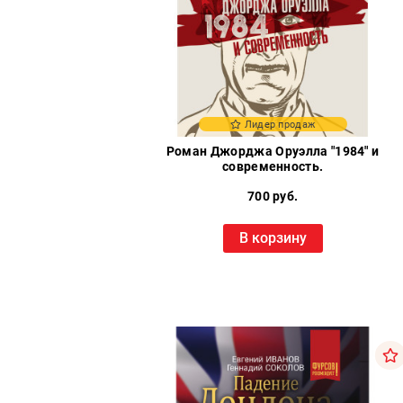
Политика
Разведка
и
шпионаж
Мемуары
и
биографии
Лидер продаж
Роман Джорджа Оруэлла "1984" и
Учебная
современность.
литература
700 руб.
Фольклор
Мир
В корзину
будущего
Публицистика
Коллекционные
издания
Проза
Тайное и
непознанное