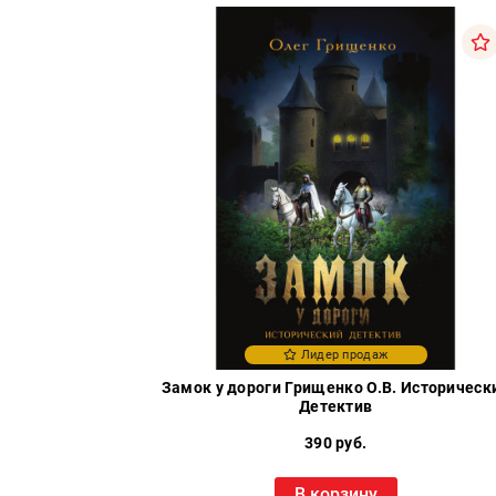
Москва
pochta@den-
magazin.ru
Лидер продаж
Замок у дороги Грищенко О.В. Историческ
Детектив
390 руб.
В корзину