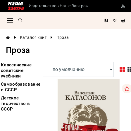
Издательство «Наше Завтра»
Сталинские
учебники
Детская
Каталог книг
Проза
литература
Проза
Философия
История
России
Классические
советские
Военная
учебники
история
Самообразование
Мировая
в СССР
история
Детское
Экономика
творчество в
СССР
Психология
Конспирология