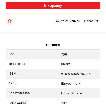
Москва
В корзину
pochta@den-
magazin.ru
купить сейчас
сравнить
О книге
Вес
700 г
Тип товара
Книга
ISBN
978-5-6045084-3-5
Автор
Шнуренко И.
Издательство
Наше Завтра
Год издания
2021