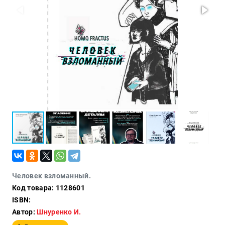
Политика
Разведка
и
шпионаж
Мемуары
и
биографии
Учебная
литература
Фольклор
Мир
будущего
Публицистика
Коллекционные
Человек взломанный.
издания
Код товара: 1128601
Проза
ISBN:
Автор:
Шнуренко И.
Тайное и
непознанное