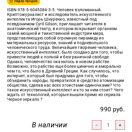
Лидер продаж
Образ
ISBN 978-5-6045084-3-5. Человек взломанный.
жизни
Криптожурналист и исследователь искусственного
интеллекта Игорь Шнуренко, известный под
Культура
псевдонимом Cyril Gilson, приглашает читателя в
и
анатомический театр, в котором вскрывает организм
Искусство
самой мощной и таинственной индустрии мира,
представляющую собой огромную пирамиду из
Поэзия
материальных ресурсов, знаний и подневольного
человеческого труда. Величайшее творение человека,
Кухня,
искусственный интеллект, было создано для того, чтобы
гастрономия,
привести людей к полной и безграничной свободе.
кулинария
Однако, человечество оказалось в новом рабстве.
Возможно, это рабство еще более цинично и аморально
чем то, что было в Древней Греции. Как случилось, что
интернет, который был придуман для того, чтобы
объединить народы, превратился в средство атомизации
Оптовикам
общества, сделав нас всех эгоистами-одиночками? Что
такое искусственный интеллект и кто за ним стоит? Чего
Авторам
ждать от технологий, которые вышли прямо из сериала
Черное зеркало ?
Контакты
990 руб.
+7(499)
350-17-
В наличии
79