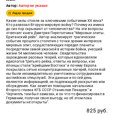
Автор:
Автор не указан
Образ
жизни
Лидер продаж
Культура
Какие силы стояли за ключевыми событиями XX века?
и
Кто развязал Вторую мировую войну? Почему их имена
Искусство
до сих пор скрывают от человечества? На эти вопросы
отвечает книга Дмитрия Перетолчина "Мировые элиты.
Поэзия
Британский рейх". Автор анализирует трагические
события прошлого столетия с точки зрения интересов
Кухня,
мировых элит, осуществляющих передел планеты
гастрономия,
посредством самой ужасной в истории бойни, унесшей
кулинария
жизни 54 миллионов человек. Свидетельства
зарождения расовых теорий, которые вдохновляли
идеологов Третьего рейха, ответы на вопросы, как
японцы стали "арийцами Востока" и почему Европа
покрылась сетью концентрационных лагерей, после вой
Оптовикам
ны были незамедлительно уничтожены сотрудниками
английских спецслужб. Эти данные и по сей день
Авторам
являются информацией, не подлежащей раскрытию или
обсуждению. Как заметил помощник начальника
Контакты
Второго главка КГБ СССР Станислав Пекарев:" и
Черчилль там был замазан, и он что-то финансировал в
Германии, получая свою выгоду, но об этом пока
+7(499)
документы не открыты".
350-17-
79
825 руб.