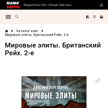
Издательство «Наше Завтра»
Сталинские
учебники
Детская
Каталог книг
литература
Мировые элиты. Британский Рейх. 2-е
Философия
Мировые элиты. Британский
История
Рейх. 2-е
России
Военная
история
Мировая
история
Экономика
Психология
Конспирология