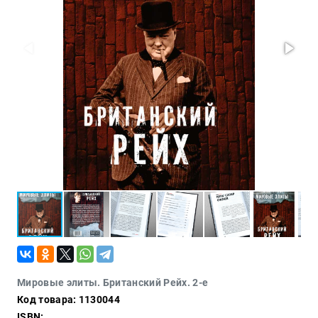
Политика
Разведка
и
шпионаж
Мемуары
и
биографии
Учебная
литература
Фольклор
Мир
будущего
Публицистика
Коллекционные
издания
Проза
Мировые элиты. Британский Рейх. 2-е
Код товара: 1130044
Тайное и
непознанное
ISBN: