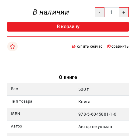
Москва
В наличии
pochta@den-
magazin.ru
В корзину
купить сейчас
сравнить
О книге
Вес
500 г
Тип товара
Книга
ISBN
978-5-6045881-1-6
Автор
Автор не указан