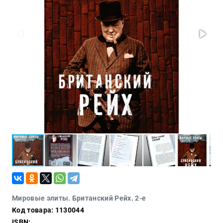
Политика
Разведка
и
шпионаж
Мемуары
и
биографии
Учебная
литература
Фольклор
Мир
будущего
Публицистика
Коллекционные
издания
Проза
Мировые элиты. Британский Рейх. 2-е
Код товара: 1130044
Тайное и
непознанное
ISBN: