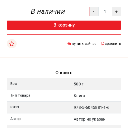
Москва
В наличии
pochta@den-
magazin.ru
В корзину
купить сейчас
сравнить
О книге
Вес
500 г
Тип товара
Книга
ISBN
978-5-6045881-1-6
Автор
Автор не указан