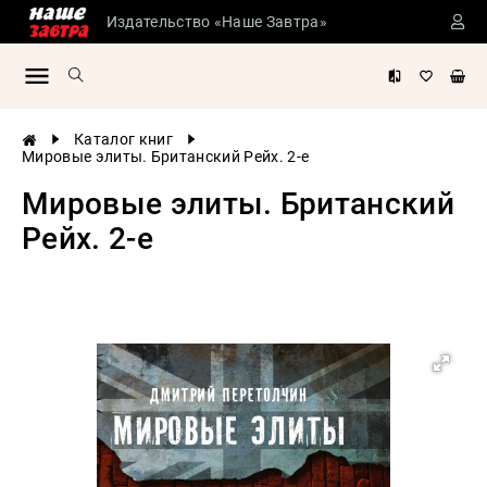
Издательство «Наше Завтра»
Сталинские
учебники
Детская
Каталог книг
литература
Мировые элиты. Британский Рейх. 2-е
Философия
Мировые элиты. Британский
История
Рейх. 2-е
России
Военная
история
Мировая
история
Экономика
Психология
Конспирология