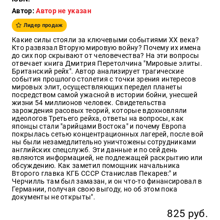
Автор:
Автор не указан
Образ
жизни
Лидер продаж
Культура
Какие силы стояли за ключевыми событиями XX века?
и
Кто развязал Вторую мировую войну? Почему их имена
Искусство
до сих пор скрывают от человечества? На эти вопросы
отвечает книга Дмитрия Перетолчина "Мировые элиты.
Поэзия
Британский рейх". Автор анализирует трагические
события прошлого столетия с точки зрения интересов
Кухня,
мировых элит, осуществляющих передел планеты
гастрономия,
посредством самой ужасной в истории бойни, унесшей
кулинария
жизни 54 миллионов человек. Свидетельства
зарождения расовых теорий, которые вдохновляли
идеологов Третьего рейха, ответы на вопросы, как
японцы стали "арийцами Востока" и почему Европа
покрылась сетью концентрационных лагерей, после вой
Оптовикам
ны были незамедлительно уничтожены сотрудниками
английских спецслужб. Эти данные и по сей день
Авторам
являются информацией, не подлежащей раскрытию или
обсуждению. Как заметил помощник начальника
Контакты
Второго главка КГБ СССР Станислав Пекарев:" и
Черчилль там был замазан, и он что-то финансировал в
Германии, получая свою выгоду, но об этом пока
+7(499)
документы не открыты".
350-17-
79
825 руб.