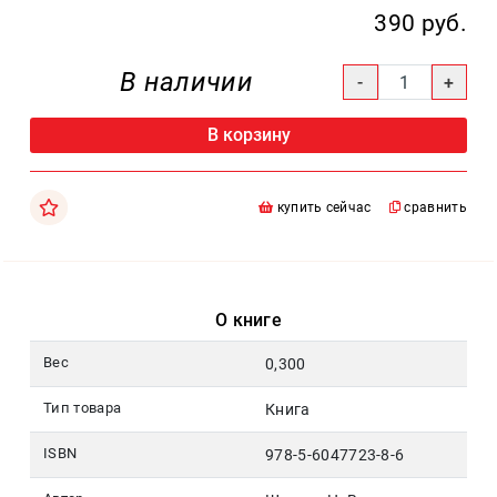
Москва
390 руб.
pochta@den-
magazin.ru
В наличии
В корзину
купить сейчас
сравнить
О книге
Вес
0,300
Тип товара
Книга
ISBN
978-5-6047723-8-6