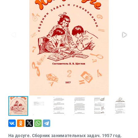
Политика
Разведка
и
шпионаж
Мемуары
и
биографии
Учебная
литература
Фольклор
Мир
будущего
Публицистика
Коллекционные
издания
Проза
Тайное и
непознанное
На досуге. Сборник занимательных задач. 1957 год.