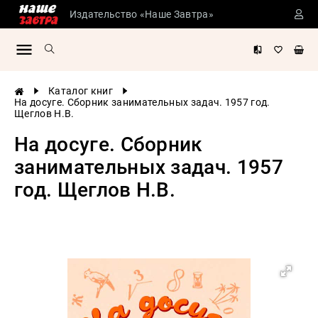
Издательство «Наше Завтра»
Сталинские
учебники
Детская
Каталог книг
литература
На досуге. Сборник занимательных задач. 1957 год.
Щеглов Н.В.
Философия
На досуге. Сборник
История
России
занимательных задач. 1957
Военная
год. Щеглов Н.В.
история
Мировая
история
Экономика
Психология
Конспирология