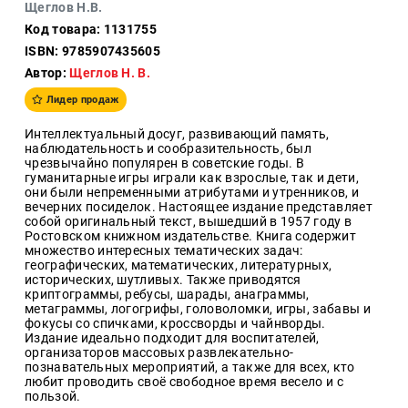
Щеглов Н.В.
Образ
Код товара: 1131755
жизни
ISBN: 9785907435605
Культура
Автор:
Щеглов Н. В.
и
Искусство
Лидер продаж
Поэзия
Интеллектуальный досуг, развивающий память,
наблюдательность и сообразительность, был
Кухня,
чрезвычайно популярен в советские годы. В
гастрономия,
гуманитарные игры играли как взрослые, так и дети,
кулинария
они были непременными атрибутами и утренников, и
вечерних посиделок. Настоящее издание представляет
собой оригинальный текст, вышедший в 1957 году в
Ростовском книжном издательстве. Книга содержит
множество интересных тематических задач:
Оптовикам
географических, математических, литературных,
исторических, шутливых. Также приводятся
Авторам
криптограммы, ребусы, шарады, анаграммы,
Контакты
метаграммы, логогрифы, головоломки, игры, забавы и
фокусы со спичками, кроссворды и чайнворды.
Издание идеально подходит для воспитателей,
организаторов массовых развлекательно-
+7(499)
познавательных мероприятий, а также для всех, кто
350-17-
любит проводить своё свободное время весело и с
79
пользой.