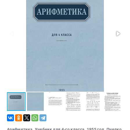
Политика
Разведка
и
шпионаж
Мемуары
и
биографии
Учебная
литература
Фольклор
Мир
будущего
Публицистика
Коллекционные
издания
Проза
Тайное и
непознанное
Арифметика. Учебник для 4-го класса. 1955 год. Пчелко