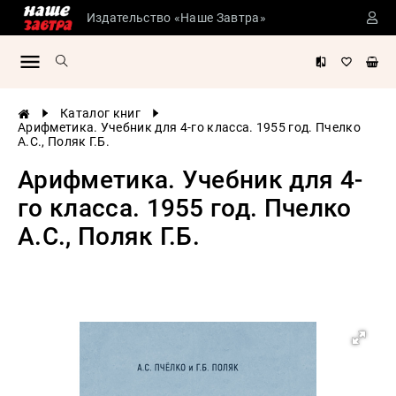
Издательство «Наше Завтра»
Сталинские
учебники
Детская
Каталог книг
литература
Арифметика. Учебник для 4-го класса. 1955 год. Пчелко
А.С., Поляк Г.Б.
Философия
Арифметика. Учебник для 4-
История
России
го класса. 1955 год. Пчелко
Военная
А.С., Поляк Г.Б.
история
Мировая
история
Экономика
Психология
Конспирология