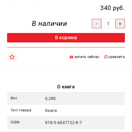
Москва
340 руб.
pochta@den-
magazin.ru
В наличии
В корзину
купить сейчас
сравнить
О книге
Вес
0,280
Тип товара
Книга
ISBN
978-5-6047722-8-7