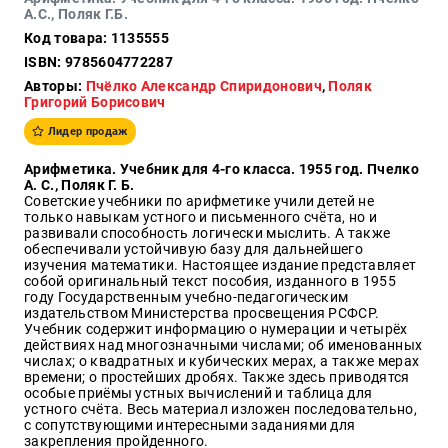
А.С., Поляк Г.Б.
Образ
Код товара: 1135555
жизни
ISBN: 9785604772287
Культура
Авторы:
Пчёлко Александр Спиридонович
,
Поляк
и
Григорий Борисович
Искусство
Лидер продаж
Поэзия
Арифметика. Учебник для 4-го класса. 1955 год. Пчелко
Кухня,
А. С., Поляк Г. Б.
гастрономия,
Советские учебники по арифметике учили детей не
кулинария
только навыкам устного и письменного счёта, но и
развивали способность логически мыслить. А также
обеспечивали устойчивую базу для дальнейшего
изучения математики. Настоящее издание представляет
собой оригинальный текст пособия, изданного в 1955
Оптовикам
году Государственным учебно-педагогическим
Авторам
издательством Министерства просвещения РСФСР.
Учебник содержит информацию о нумерации и четырёх
Контакты
действиях над многозначными числами; об именованных
числах; о квадратных и кубических мерах, а также мерах
времени; о простейших дробях. Также здесь приводятся
+7(499)
особые приёмы устных вычислений и таблица для
350-17-
устного счёта. Весь материал изложен последовательно,
79
с сопутствующими интересными заданиями для
закрепления пройденного.