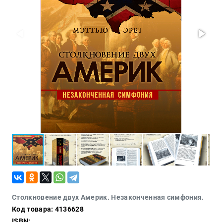
Политика
Разведка
и
шпионаж
Мемуары
и
биографии
Учебная
литература
Фольклор
Мир
будущего
Публицистика
Коллекционные
издания
Проза
Столкновение двух Америк. Незаконченная симфония.
Код товара: 4136628
Тайное и
непознанное
ISBN: