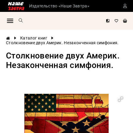
Издательство «Наше Завтра»
Сталинские
учебники
Детская
Каталог книг
литература
Столкновение двух Америк. Незаконченная симфония.
Философия
Столкновение двух Америк.
История
Незаконченная симфония.
России
Военная
история
Мировая
история
Экономика
Психология
Конспирология