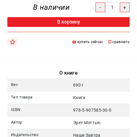
Москва
В наличии
pochta@den-
magazin.ru
В корзину
купить сейчас
сравнить
О книге
Вес
690 г
Тип товара
Книга
ISBN
978-5-907585-30-0
Автор
Эрет Мэттью
Издательство
Наше Завтра