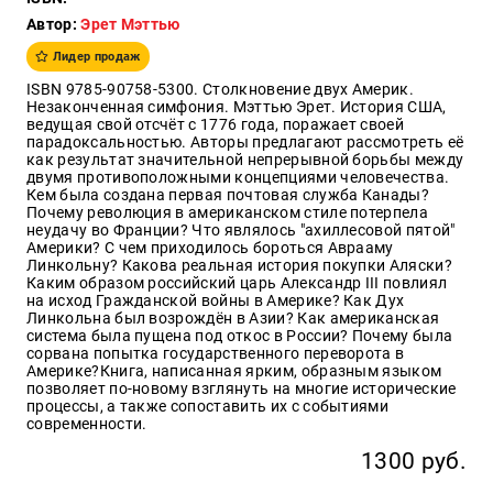
Автор:
Эрет Мэттью
Образ
жизни
Лидер продаж
Культура
ISBN 9785-90758-5300. Столкновение двух Америк.
и
Незаконченная симфония. Мэттью Эрет. История США,
Искусство
ведущая свой отсчёт с 1776 года, поражает своей
парадоксальностью. Авторы предлагают рассмотреть её
Поэзия
как результат значительной непрерывной борьбы между
двумя противоположными концепциями человечества.
Кухня,
Кем была создана первая почтовая служба Канады?
гастрономия,
Почему революция в американском стиле потерпела
кулинария
неудачу во Франции? Что являлось "ахиллесовой пятой"
Америки? С чем приходилось бороться Аврааму
Линкольну? Какова реальная история покупки Аляски?
Каким образом российский царь Александр III повлиял
на исход Гражданской войны в Америке? Как Дух
Оптовикам
Линкольна был возрождён в Азии? Как американская
система была пущена под откос в России? Почему была
Авторам
сорвана попытка государственного переворота в
Америке?Книга, написанная ярким, образным языком
Контакты
позволяет по-новому взглянуть на многие исторические
процессы, а также сопоставить их с событиями
современности.
+7(499)
350-17-
1300 руб.
79