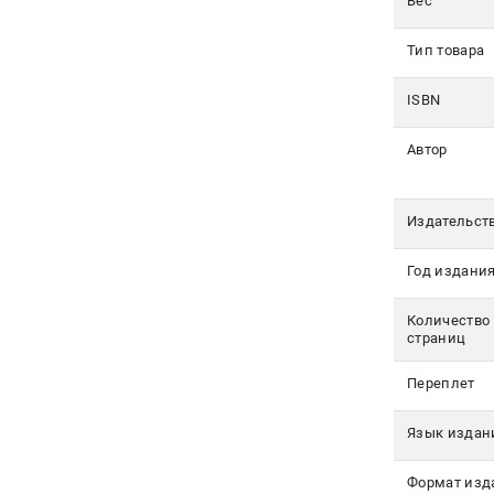
Вес
Авторам
Тип товара
Контакты
ISBN
+7(499)
350-17-
Автор
79
Москва
Издательст
pochta@den-
Год издани
magazin.ru
Количество
страниц
Переплет
Язык издан
Формат изд