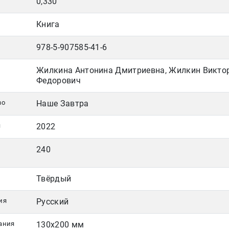
0,330
Книга
978-5-907585-41-6
Жилкина Антонина Дмитриевна, Жилкин Викто
Федорович
во
Наше Завтра
я
2022
240
Твёрдый
ия
Русский
ания
130х200 мм