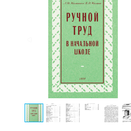
Конспирология
Политика
Разведка
и
шпионаж
Мемуары
и
биографии
Учебная
литература
Фольклор
Мир
будущего
Публицистика