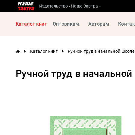
Издательство «Наше Завтра»
Сталинские
Каталог книг
Оптовикам
Авторам
Конта
учебники
Детская
литература
Каталог книг
Ручной труд в начальной школе.
Философия
История
Ручной труд в начальной 
России
Военная
история
Мировая
история
Экономика
Психология