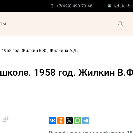
+7(499) 490-70-48
izdatel@n
кты
 1958 год. Жилкин В.Ф., Жилкина А.Д.
школе. 1958 год. Жилкин В.Ф
Ручной труд в начальной школе. 19