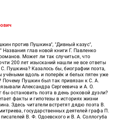
рович
шкин против Пушкина", "Дивный казус",
" Названия глав новой книги Г. Павленко
романов. Может ли так случиться, что
очти 200 лет изысканий нашли не все ответы
. С. Пушкина? Казалось бы, биографии поэта,
ы учёными вдоль и поперёк и белых пятен уже
? Почему Пушкин был так привязан к С. А.
язывали Александра Сергеевича и А. О.
г бы остановить поэта в день роковой дуэли?
етает факты и гипотезы в историях жизни
ина. Здесь читатели встретят дядю поэта В.
Дмитриева, государственных деятелей графа П.
 писателей В. Ф. Одоевского и В. А. Соллогуба