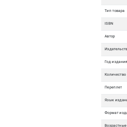
Авторам
Тип товара
Контакты
ISBN
+7(499)
Автор
350-17-
79
Издательст
Москва
Год издани
pochta@den-
magazin.ru
Количество
Переплет
Язык издан
Формат изд
Возрастные