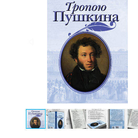
Конспирология
Политика
Разведка
и
шпионаж
Мемуары
и
биографии
Учебная
литература
Фольклор
Мир
будущего
Публицистика