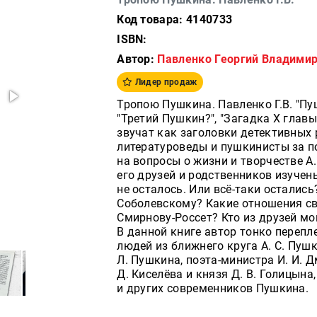
Код товара: 4140733
ISBN:
Автор:
Павленко Георгий Владими
Лидер продаж
Тропою Пушкина. Павленко Г.В. "Пу
"Третий Пушкин?", "Загадка Х главы
звучат как заголовки детективных 
литературоведы и пушкинисты за п
на вопросы о жизни и творчестве А
его друзей и родственников изучен
не осталось. Или всё-таки остались
Соболевскому? Какие отношения св
Смирнову-Россет? Кто из друзей мо
В данной книге автор тонко перепл
людей из ближнего круга А. С. Пушк
Л. Пушкина, поэта-министра И. И. 
Д. Киселёва и князя Д. В. Голицына,
и других современников Пушкина.