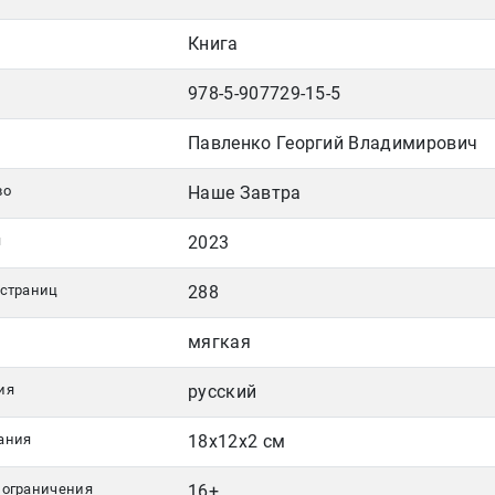
Книга
978-5-907729-15-5
Павленко Георгий Владимирович
во
Наше Завтра
я
2023
 страниц
288
мягкая
ия
русский
ания
18x12x2 см
 ограничения
16+