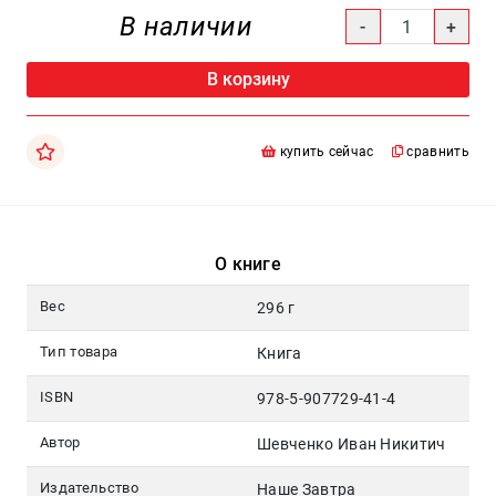
Москва
В наличии
pochta@den-
magazin.ru
В корзину
купить сейчас
сравнить
О книге
Вес
296 г
Тип товара
Книга
ISBN
978-5-907729-41-4
Автор
Шевченко Иван Никитич
Издательство
Наше Завтра