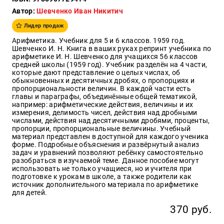
Автор:
Шевченко Иван Никитич
Образ
жизни
Лидер продаж
Культура
Арифметика. Учебник для 5 и 6 классов. 1959 год.
и
Шевченко И. Н. Книга в ваших руках репринт учебника по
Искусство
арифметике И. Н. Шевченко для учащихся 56 классов
средней школы (1959 год). Учебник разделён на 4 части,
Поэзия
которые дают представление о целых числах, об
обыкновенных и десятичных дробях, о пропорциях и
Кухня,
пропорциональности величин. В каждой части есть
гастрономия,
главы и параграфы, объединённые общей тематикой,
кулинария
например: арифметические действия, величины и их
измерения, делимость чисел, действия над дробными
числами, действия над десятичными дробями, проценты,
пропорции, пропорциональные величины. Учебный
материал представлен в доступной для каждого ученика
Оптовикам
форме. Подробные объяснения и развёрнутый анализ
задач и уравнений позволяют ребёнку самостоятельно
Авторам
разобраться в изучаемой теме. Данное пособие могут
использовать не только учащиеся, но и учителя при
Контакты
подготовке к урокам в школе, а также родители как
источник дополнительного материала по арифметике
для детей.
+7(499)
350-17-
370 руб.
79