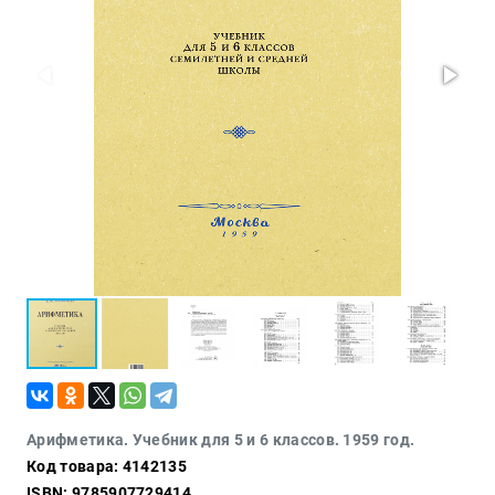
Политика
Разведка
и
шпионаж
Мемуары
и
биографии
Учебная
литература
Фольклор
Мир
будущего
Публицистика
Коллекционные
издания
Проза
Арифметика. Учебник для 5 и 6 классов. 1959 год.
Код товара: 4142135
Тайное и
непознанное
ISBN: 9785907729414