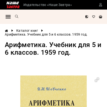
Издательство «Наше Завтра»
Сталинские
учебники
Детская
Каталог книг
литература
Арифметика. Учебник для 5 и 6 классов. 1959 год.
Философия
Арифметика. Учебник для 5 и
История
6 классов. 1959 год.
России
Военная
история
Мировая
история
Экономика
Психология
Конспирология