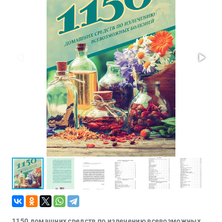
Политика
Разведка
и
шпионаж
Мемуары
и
биографии
Учебная
литература
Фольклор
Мир
будущего
Публицистика
Коллекционные
издания
Проза
Тайное и
непознанное
1150 домашних средств по излечению всевозможных