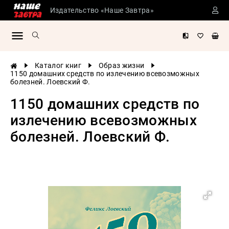
Издательство «Наше Завтра»
Сталинские
учебники
Детская
Каталог книг
Образ жизни
литература
1150 домашних средств по излечению всевозможных
болезней. Лоевский Ф.
Философия
1150 домашних средств по
История
России
излечению всевозможных
Военная
болезней. Лоевский Ф.
история
Мировая
история
Экономика
Психология
Конспирология