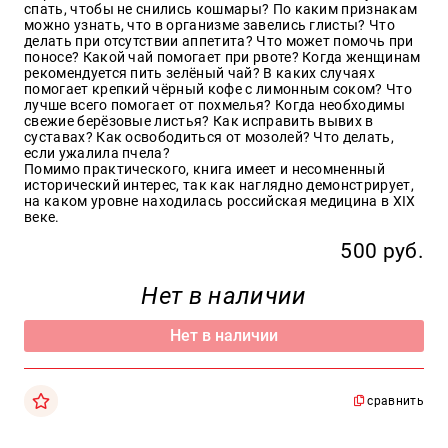
Москва
спать, чтобы не снились кошмары? По каким признакам
можно узнать, что в организме завелись глисты? Что
делать при отсутствии аппетита? Что может помочь при
pochta@den-
поносе? Какой чай помогает при рвоте? Когда женщинам
magazin.ru
рекомендуется пить зелёный чай? В каких случаях
помогает крепкий чёрный кофе с лимонным соком? Что
лучше всего помогает от похмелья? Когда необходимы
свежие берёзовые листья? Как исправить вывих в
суставах? Как освободиться от мозолей? Что делать,
если ужалила пчела?
Помимо практического, книга имеет и несомненный
исторический интерес, так как наглядно демонстрирует,
на каком уровне находилась российская медицина в XIX
веке.
500 руб.
Нет в наличии
Нет в наличии
сравнить