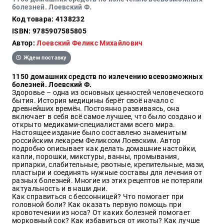
болезней. Лоевский Ф.
Образ
Код товара: 4138232
жизни
ISBN: 9785907585805
Культура
Автор:
Лоевский Феликс Михайлович
и
Искусство
Ждем поставку
Поэзия
1150 домашних средств по излечению всевозможных
болезней. Лоевский Ф.
Кухня,
Здоровье – одна из основных ценностей человеческого
гастрономия,
бытия. История медицины берёт своё начало с
кулинария
древнейших времён. Постоянно развиваясь, она
включает в себя всё самое лучшее, что было создано и
открыто медиками-специалистами всего мира.
Настоящее издание было составлено знаменитым
российским лекарем Феликсом Лоевским. Автор
Оптовикам
подробно описывает как делать домашние настойки,
Авторам
капли, порошки, микстуры, ванны, промывания,
припарки, слабительные, рвотные, крепительные, мази,
Контакты
пластыри и соединять нужные составы для лечения от
разных болезней. Многие из этих рецептов не потеряли
актуальность и в наши дни.
+7(499)
Как справиться с бессонницей? Что помогает при
350-17-
головной боли? Как оказать первую помощь при
79
кровотечении из носа? От каких болезней помогает
морковный сок? Как избавиться от икоты? Как лучше