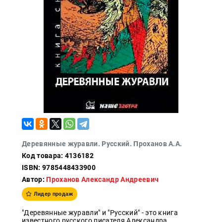
Политика
Разведка
и
шпионаж
Мемуары
и
биографии
Учебная
литература
Фольклор
Мир
будущего
Деревянные журавли. Русский. Проханов А.А.
Публицистика
Код товара: 4136182
ISBN: 9785448433900
Коллекционные
издания
Автор:
Проханов Александр Андреевич
Проза
Лидер продаж
Тайное и
"Деревянные журавли" и "Русский" - это книга
непознанное
известного русского писателя Александра