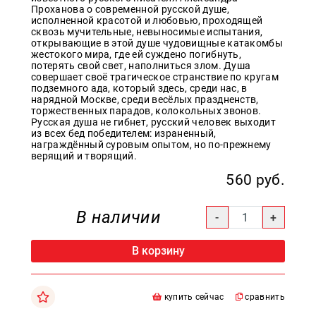
Проханова о современной русской душе,
Образ
исполненной красотой и любовью, проходящей
жизни
сквозь мучительные, невыносимые испытания,
открывающие в этой душе чудовищные катакомбы
Культура
жестокого мира, где ей суждено погибнуть,
и
потерять свой свет, наполниться злом. Душа
Искусство
совершает своё трагическое странствие по кругам
подземного ада, который здесь, среди нас, в
Поэзия
нарядной Москве, среди весёлых праздненств,
торжественных парадов, колокольных звонов.
Русская душа не гибнет, русский человек выходит
Кухня,
из всех бед победителем: израненный,
гастрономия,
награждённый суровым опытом, но по-прежнему
кулинария
верящий и творящий.
560 руб.
Оптовикам
В наличии
Авторам
Контакты
В корзину
+7(499)
350-17-
79
купить сейчас
сравнить