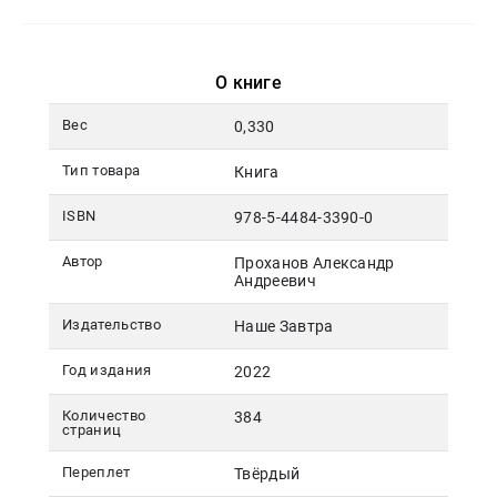
Москва
pochta@den-
magazin.ru
О книге
Вес
0,330
Тип товара
Книга
ISBN
978-5-4484-3390-0
Автор
Проханов Александр
Андреевич
Издательство
Наше Завтра
Год издания
2022
Количество
384
страниц
Переплет
Твёрдый