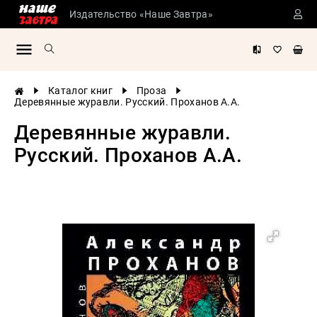
Издательство «Наше Завтра»
Сталинские
учебники
Детская
Каталог книг
Проза
литература
Деревянные журавли. Русский. Проханов А.А.
Философия
Деревянные журавли.
История
Русский. Проханов А.А.
России
Военная
история
Мировая
история
Экономика
Психология
Конспирология