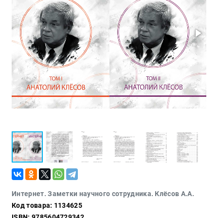
Политика
Разведка
и
шпионаж
Мемуары
и
биографии
Учебная
литература
Фольклор
Мир
будущего
Публицистика
Коллекционные
издания
Проза
Интернет. Заметки научного сотрудника. Клёсов А.А.
Код товара: 1134625
Тайное и
непознанное
ISBN: 9785604729342