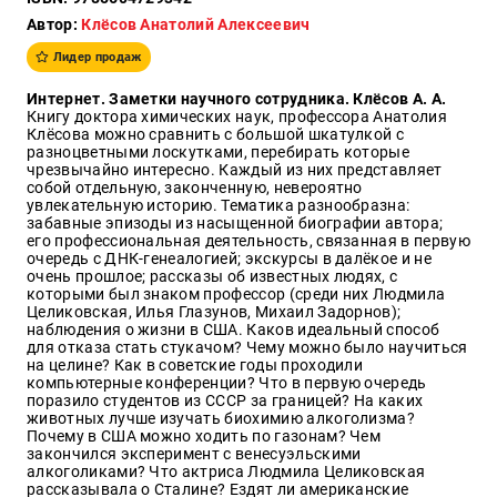
Автор:
Клёсов Анатолий Алексеевич
Образ
жизни
Лидер продаж
Культура
Интернет. Заметки научного сотрудника. Клёсов А. А.
и
Книгу доктора химических наук, профессора Анатолия
Искусство
Клёсова можно сравнить с большой шкатулкой с
разноцветными лоскутками, перебирать которые
Поэзия
чрезвычайно интересно. Каждый из них представляет
собой отдельную, законченную, невероятно
Кухня,
увлекательную историю. Тематика разнообразна:
гастрономия,
забавные эпизоды из насыщенной биографии автора;
кулинария
его профессиональная деятельность, связанная в первую
очередь с ДНК-генеалогией; экскурсы в далёкое и не
очень прошлое; рассказы об известных людях, с
которыми был знаком профессор (среди них Людмила
Целиковская, Илья Глазунов, Михаил Задорнов);
Оптовикам
наблюдения о жизни в США. Каков идеальный способ
Авторам
для отказа стать стукачом? Чему можно было научиться
на целине? Как в советские годы проходили
Контакты
компьютерные конференции? Что в первую очередь
поразило студентов из СССР за границей? На каких
животных лучше изучать биохимию алкоголизма?
+7(499)
Почему в США можно ходить по газонам? Чем
350-17-
закончился эксперимент с венесуэльскими
79
алкоголиками? Что актриса Людмила Целиковская
рассказывала о Сталине? Ездят ли американские