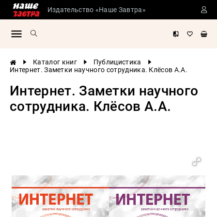
Издательство «Наше Завтра»
Сталинские
учебники
Детская
Каталог книг
Публицистика
литература
Интернет. Заметки научного сотрудника. Клёсов А.А.
Философия
Интернет. Заметки научного
История
сотрудника. Клёсов А.А.
России
Военная
история
Мировая
история
Экономика
Психология
Конспирология