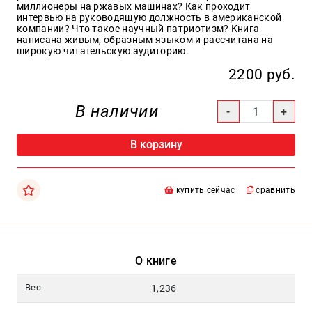
Москва
миллионеры на ржавых машинах? Как проходит
интервью на руководящую должность в американской
компании? Что такое научный патриотизм? Книга
pochta@den-
написана живым, образным языком и рассчитана на
magazin.ru
широкую читательскую аудиторию.
2200 руб.
В наличии
В корзину
купить сейчас
сравнить
О книге
Вес
1,236