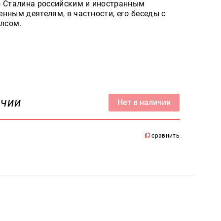
ю Сталина российским и иностранным
нным деятелям, в частности, его беседы с
лсом.
ичии
Нет в наличии
сравнить