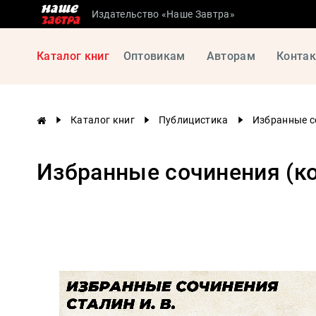
Издательство «Наше Завтра»
Сталинские
Каталог книг
Оптовикам
Авторам
Конта
учебники
Детская
литература
Каталог книг
Публицистика
Избранные с
Философия
История
Избранные сочинения (ко
России
Военная
история
Мировая
история
Экономика
Психология