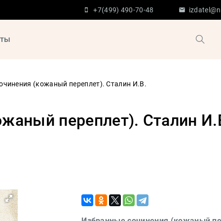
+7(499) 490-70-48
izdatel@n
кты
очинения (кожаный переплет). Сталин И.В.
жаный переплет). Сталин И.
Избранные сочинения (кожаный пер