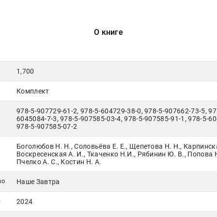
Москва
pochta@den-
magazin.ru
О книге
1,700
Комплект
978-5-907729-61-2, 978-5-604729-38-0, 978-5-907662-73-5, 97
6045084-7-3, 978-5-907585-03-4, 978-5-907585-91-1, 978-5-60
978-5-907585-07-2
Боголюбов Н. Н., Соловьёва Е. Е., Щепетова Н. Н., Карпинска
Воскресенская А. И., Ткаченко Н.И., Рябинин Ю. В., Попова Н
Пчелко А. С., Костин Н. А.
во
Наше Завтра
я
2024