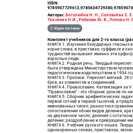
Политика
ISBN:
9785907729612,9785604729380,97859076
Разведка
Авторы:
Боголюбов Н. Н.
,
Соловьёва Е. Е
и
Ткаченко Н.И.
,
Рябинин Ю. В.
,
Попова Н. 
шпионаж
Ждем поставку
Мемуары
и
Комплект учебников для 2-го класса (р
биографии
КНИГА 1. Изучение безударных гласных во
корне слова, в приставке, суффиксе и ок
Учебная
трудностей вызывают именно эти орфогр
литература
взрослые люди.
КНИГА 2. Родная речь. Твердый переплет.
Фольклор
была утверждена Министерством просве
педагогическим издательством в 1954 го
Мир
КНИГА 3. Прописи. Переплет мягкий. 28 
будущего
букв, их элементов и соединений.
КНИГА 4. Православие. Катехизация за V 
Публицистика
"Православие" - это сборник уроков по н
КНИГА 5. Сборник арифметических задач.
Коллекционные
первой сотней и первой тысячей, и пред
издания
именованных чисел; разностное сравнение
сопоставление обоих видов деления; крат
Проза
на двузначное число; деление с остатком
деление; раздробление и превращение и
КНИГА 6. Учебник русского языка. Тверд
Тайное и
однокоренных словах, приставках, звонк
непознанное