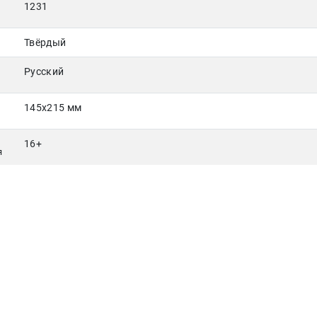
1231
Твёрдый
Русский
145х215 мм
16+
я