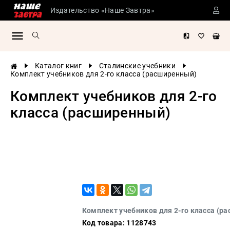
Издательство «Наше Завтра»
Сталинские
учебники
Детская
Каталог книг
Сталинские учебники
литература
Комплект учебников для 2-го класса (расширенный)
Философия
Комплект учебников для 2-го
История
класса (расширенный)
России
Военная
история
Мировая
история
Экономика
Психология
Комплект учебников для 2-го класса (р
Конспирология
Код товара: 1128743