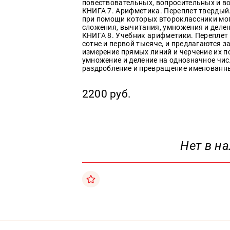
повествовательных, вопросительных и в
КНИГА 7. Арифметика. Переплет твердый.
Образ
при помощи которых второклассники мо
жизни
сложения, вычитания, умножения и делен
КНИГА 8. Учебник арифметики. Переплет 
Культура
сотне и первой тысяче, и предлагаются з
и
измерение прямых линий и черчение их п
Искусство
умножение и деление на однозначное чис
раздробление и превращение именованны
Поэзия
Кухня,
2200 руб.
гастрономия,
кулинария
Нет в н
Оптовикам
Авторам
Контакты
+7(499)
350-17-
79