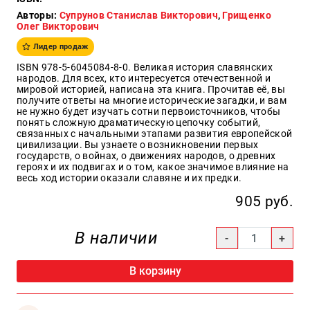
Авторы:
Супрунов Станислав Викторович
,
Грищенко
Образ
Олег Викторович
жизни
Лидер продаж
Культура
и
ISBN 978-5-6045084-8-0. Великая история славянских
Искусство
народов. Для всех, кто интересуется отечественной и
мировой историей, написана эта книга. Прочитав её, вы
Поэзия
получите ответы на многие исторические загадки, и вам
не нужно будет изучать сотни первоисточников, чтобы
Кухня,
понять сложную драматическую цепочку событий,
гастрономия,
связанных с начальными этапами развития европейской
кулинария
цивилизации. Вы узнаете о возникновении первых
государств, о войнах, о движениях народов, о древних
героях и их подвигах и о том, какое значимое влияние на
весь ход истории оказали славяне и их предки.
Оптовикам
905 руб.
Авторам
В наличии
Контакты
+7(499)
В корзину
350-17-
79