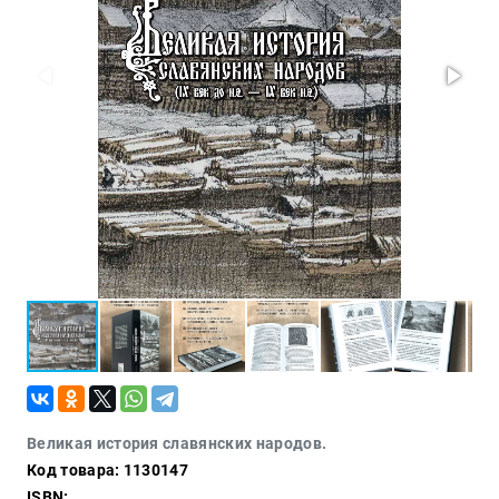
Политика
Разведка
и
шпионаж
Мемуары
и
биографии
Учебная
литература
Фольклор
Мир
будущего
Публицистика
Коллекционные
издания
Проза
Великая история славянских народов.
Код товара: 1130147
Тайное и
непознанное
ISBN: