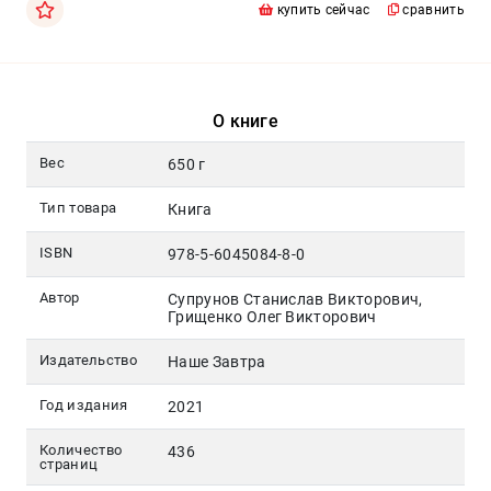
Москва
купить сейчас
сравнить
pochta@den-
magazin.ru
О книге
Вес
650 г
Тип товара
Книга
ISBN
978-5-6045084-8-0
Автор
Супрунов Станислав Викторович,
Грищенко Олег Викторович
Издательство
Наше Завтра
Год издания
2021
Количество
436
страниц