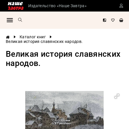
Издательство «Наше Завтра»
Сталинские
учебники
Детская
Каталог книг
литература
Великая история славянских народов.
Философия
Великая история славянских
История
народов.
России
Военная
история
Мировая
история
Экономика
Психология
Конспирология