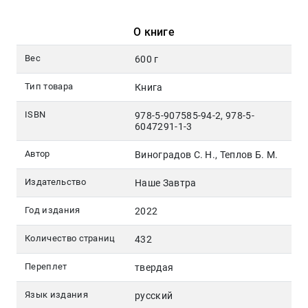
Москва
О книге
pochta@den-
magazin.ru
Вес
600 г
Тип товара
Книга
ISBN
978-5-907585-94-2, 978-5-
6047291-1-3
Автор
Виноградов С. Н., Теплов Б. М.
Издательство
Наше Завтра
Год издания
2022
Количество страниц
432
Переплет
твердая
Язык издания
русский