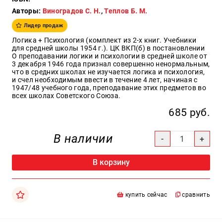
Авторы:
Виноградов С. Н.
,
Теплов Б. М.
Образ
жизни
Лидер продаж
Культура
Логика + Психология (комплект из 2-х книг. Учебники
и
для средней школы 1954 г.). ЦК ВКП(б) в постановлении
Искусство
О преподавании логики и психологии в средней школе от
3 декабря 1946 года признал совершенно ненормальным,
Поэзия
что в средних школах не изучается логика и психология,
и счел необходимым ввести в течение 4 лет, начиная с
Кухня,
1947/48 учебного года, преподавание этих предметов во
гастрономия,
всех школах Советского Союза.
кулинария
685 руб.
В наличии
Оптовикам
Авторам
В корзину
Контакты
+7(499)
купить сейчас
сравнить
350-17-
79