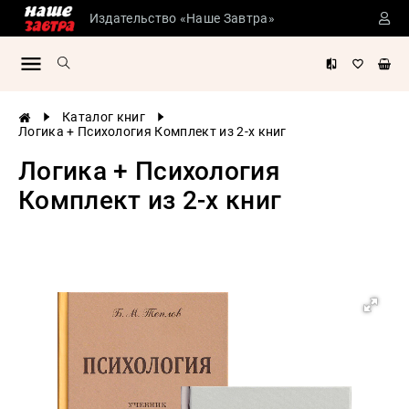
Издательство «Наше Завтра»
Сталинские
учебники
Детская
Каталог книг
литература
Логика + Психология Комплект из 2-х книг
Философия
Логика + Психология
История
Комплект из 2-х книг
России
Военная
история
Мировая
история
Экономика
Психология
Конспирология