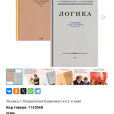
Политика
Разведка
и
шпионаж
Мемуары
и
биографии
Учебная
литература
Фольклор
Мир
будущего
Публицистика
Коллекционные
издания
Проза
Логика + Психология Комплект из 2-х книг
Код товара: 1133548
Тайное и
непознанное
ISBN: