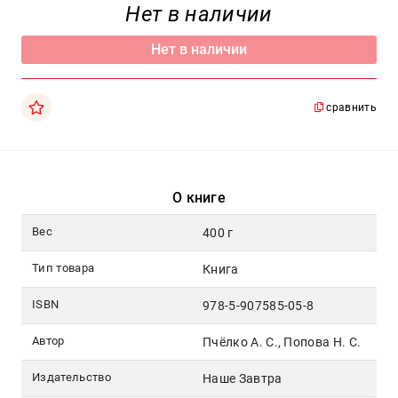
Москва
Нет в наличии
pochta@den-
Нет в наличии
magazin.ru
сравнить
О книге
Вес
400 г
Тип товара
Книга
ISBN
978-5-907585-05-8
Автор
Пчёлко А. С., Попова Н. С.
Издательство
Наше Завтра