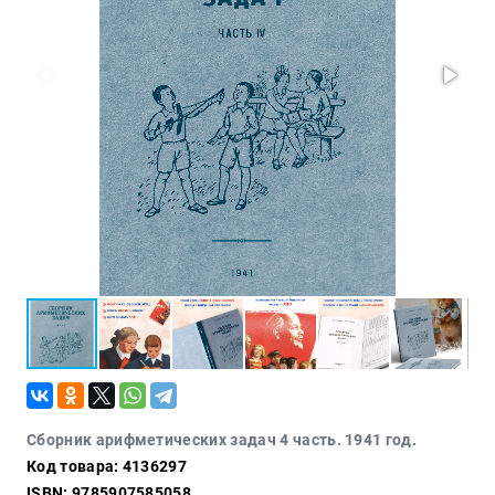
Политика
Разведка
и
шпионаж
Мемуары
и
биографии
Учебная
литература
Фольклор
Мир
будущего
Публицистика
Коллекционные
издания
Проза
Сборник арифметических задач 4 часть. 1941 год.
Код товара: 4136297
Тайное и
непознанное
ISBN: 9785907585058