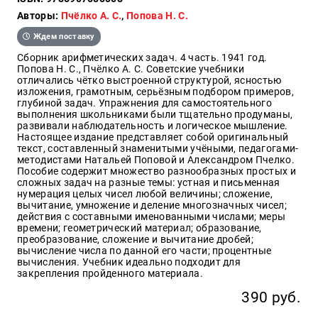
Авторы:
Пчёлко А. С.
,
Попова Н. С.
Образ
жизни
Ждем поставку
Культура
Сборник арифметических задач. 4 часть. 1941 год.
и
Попова Н. С., Пчёлко А. С. Советские учебники
Искусство
отличались чётко выстроенной структурой, ясностью
изложения, грамотным, серьёзным подбором примеров,
Поэзия
глубиной задач. Упражнения для самостоятельного
выполнения школьниками были тщательно продуманы,
Кухня,
развивали наблюдательность и логическое мышление.
гастрономия,
Настоящее издание представляет собой оригинальный
кулинария
текст, составленный знаменитыми учёными, педагогами-
методистами Натальей Поповой и Александром Пчелко.
Пособие содержит множество разнообразных простых и
сложных задач на разные темы: устная и письменная
нумерация целых чисел любой величины; сложение,
Оптовикам
вычитание, умножение и деление многозначных чисел;
действия с составными именованными числами; меры
Авторам
времени; геометрический материал; образование,
преобразование, сложение и вычитание дробей;
Контакты
вычисление числа по данной его части; процентные
вычисления. Учебник идеально подходит для
закрепления пройденного материала.
+7(499)
350-17-
390 руб.
79