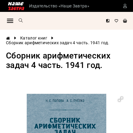
Издательство «Наше Завтра»
Сталинские
учебники
Детская
Каталог книг
литература
Сборник арифметических задач 4 часть. 1941 год.
Философия
Сборник арифметических
История
задач 4 часть. 1941 год.
России
Военная
история
Мировая
история
Экономика
Психология
Конспирология