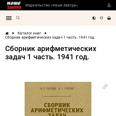
Издательство «Наше Завтра»
Сталинские
учебники
Детская
Каталог книг
литература
Сборник арифметических задач 1 часть. 1941 год.
Философия
Сборник арифметических
История
задач 1 часть. 1941 год.
России
Военная
история
Мировая
история
Экономика
Психология
Конспирология