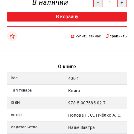
В наличии
Москва
pochta@den-
В корзину
magazin.ru
купить сейчас
сравнить
О книге
Вес
400 г
Тип товара
Книга
ISBN
978-5-907585-02-7
Автор
Попова Н. С., Пчёлко А. С.
Издательство
Наше Завтра