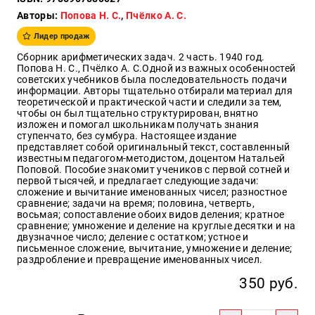
Авторы:
Попова Н. С.
,
Пчёлко А. С.
Образ
жизни
Лидер продаж
Культура
Сборник арифметических задач. 2 часть. 1940 год.
и
Попова Н. С., Пчёлко А. С.Одной из важных особенностей
Искусство
советских учебников была последовательность подачи
информации. Авторы тщательно отбирали материал для
Поэзия
теоретической и практической части и следили за тем,
чтобы он был тщательно структурирован, внятно
Кухня,
изложен и помогал школьникам получать знания
гастрономия,
ступенчато, без сумбура. Настоящее издание
кулинария
представляет собой оригинальный текст, составленный
известным педагогом-методистом, доцентом Натальей
Поповой. Пособие знакомит учеников с первой сотней и
первой тысячей, и предлагает следующие задачи:
сложение и вычитание именованных чисел; разностное
Оптовикам
сравнение; задачи на время; половина, четверть,
восьмая; сопоставление обоих видов деления; кратное
Авторам
сравнение; умножение и деление на круглые десятки и на
двузначное число; деление с остатком; устное и
Контакты
письменное сложение, вычитание, умножение и деление;
раздробление и превращение именованных чисел.
+7(499)
350 руб.
350-17-
79