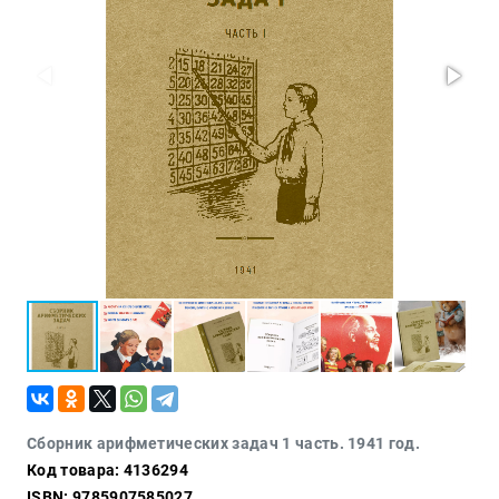
Политика
Разведка
и
шпионаж
Мемуары
и
биографии
Учебная
литература
Фольклор
Мир
будущего
Публицистика
Коллекционные
издания
Проза
Сборник арифметических задач 1 часть. 1941 год.
Код товара: 4136294
Тайное и
непознанное
ISBN: 9785907585027