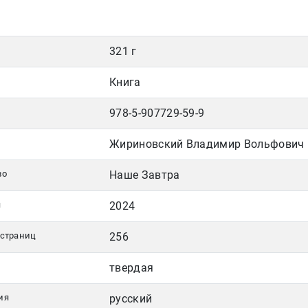
321 г
Книга
978-5-907729-59-9
Жириновский Владимир Вольфович
во
Наше Завтра
я
2024
 страниц
256
твердая
ия
русский