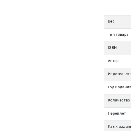
Авторам
Контакты
Вес
+7(499)
Тип товара
350-17-
79
ISBN
Москва
Автор
pochta@den-
Издательст
magazin.ru
Год издани
Количество
Переплет
Язык издан