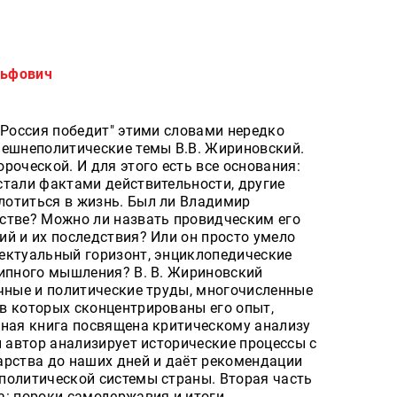
льфович
"Россия победит" этими словами нередко
нешнеполитические темы В.В. Жириновский.
роческой. И для этого есть все основания:
стали фактами действительности, другие
отиться в жизнь. Был ли Владимир
стве? Можно ли назвать провидческим его
й и их последствия? Или он просто умело
ектуальный горизонт, энциклопедические
типного мышления? В. В. Жириновский
учные и политические труды, многочисленные
в которых сконцентрированы его опыт,
нная книга посвящена критическому анализу
и автор анализирует исторические процессы с
арства до наших дней и даёт рекомендации
политической системы страны. Вторая часть
а: пороки самодержавия и итоги