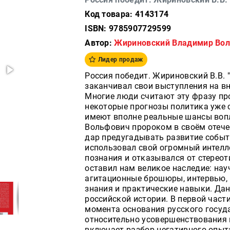
Код товара: 4143174
ISBN: 9785907729599
Автор:
Жириновский Владимир Во
Лидер продаж
Россия победит. Жириновский В.В. 
заканчивал свои выступления на в
Многие люди считают эту фразу про
некоторые прогнозы политика уже 
имеют вполне реальные шансы вопл
Вольфович пророком в своём отече
дар предугадывать развитие событи
использовал свой огромный интелл
познания и отказывался от стерео
оставил нам великое наследие: на
агитационные брошюры, интервью, 
знания и практические навыки. Да
российской истории. В первой част
момента основания русского госуд
относительно усовершенствования 
включает разбор негативного опыт