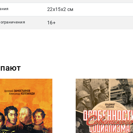
ания
22x15x2 см
 ограничения
16+
упают