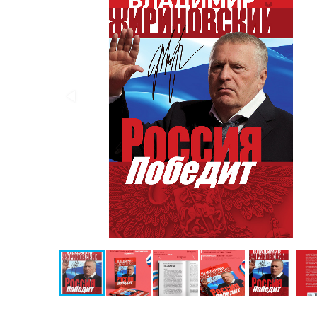
Конспирология
Политика
Разведка
и
шпионаж
Мемуары
и
биографии
Учебная
литература
Фольклор
Мир
будущего
Публицистика