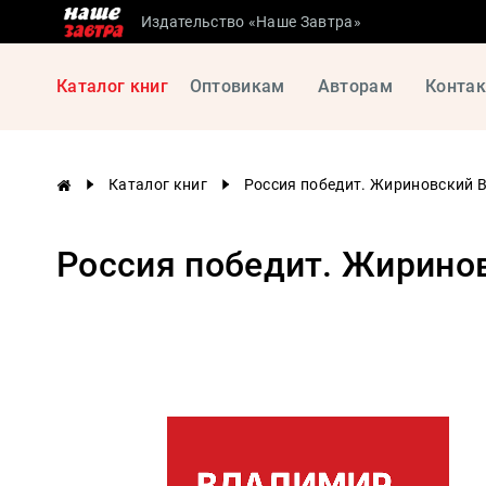
Издательство «Наше Завтра»
Сталинские
Каталог книг
Оптовикам
Авторам
Конта
учебники
Детская
литература
Каталог книг
Россия победит. Жириновский В
Философия
История
Россия победит. Жиринов
России
Военная
история
Мировая
история
Экономика
Психология