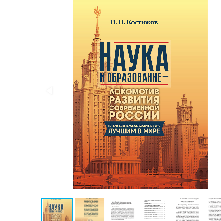
Конспирология
Политика
Разведка
и
шпионаж
Мемуары
и
биографии
Учебная
литература
Фольклор
Мир
будущего
Публицистика