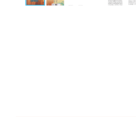
Коллекционные
издания
Проза
Тайное и
непознанное
Образ
жизни
Культура
и
Искусство
Поэзия
Кухня,
гастрономия,
кулинария
Оптовикам