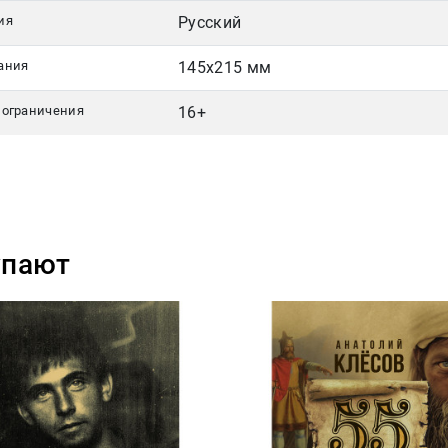
ия
Русский
ания
145х215 мм
 ограничения
16+
упают