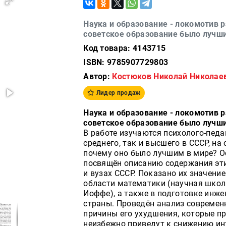
Наука и образование - локомотив 
советское образование было лучши
Код товара: 4143715
ISBN: 9785907729803
Автор:
Костюков Николай Николае
Лидер продаж
Наука и образование - локомотив 
советское образование было лучши
В работе изучаются психолого-пед
среднего, так и высшего в СССР, на
почему оно было лучшим в мире? О
посвящён описанию содержания эти
и вузах СССР. Показано их значени
области математики (научная школа
Иоффе), а также в подготовке инже
страны. Проведён анализ современ
причины его ухудшения, которые п
неизбежно приведут к снижению ин