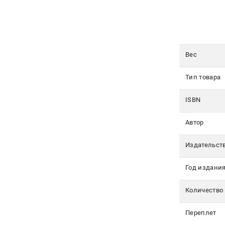
Авторам
Контакты
Вес
+7(499)
350-17-
79
Тип товара
Москва
ISBN
pochta@den-
Автор
magazin.ru
Издательст
Год издани
Количество
Переплет