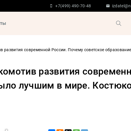
+7(499) 490-70-48
izdatel@n
кты
ив развития современной России. Почему советское образование
окомотив развития современ
ыло лучшим в мире. Костюко