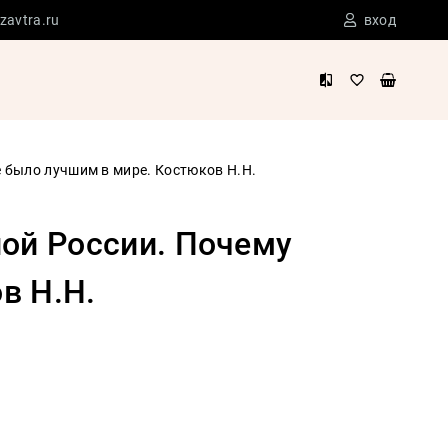
zavtra.ru
вход
 было лучшим в мире. Костюков Н.Н.
ной России. Почему
в Н.Н.