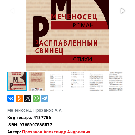
Политика
Разведка
и
шпионаж
Мемуары
и
биографии
Учебная
литература
Фольклор
Мир
будущего
Публицистика
Коллекционные
издания
Меченосец. Проханов А.А.
Проза
Код товара: 4137756
ISBN: 9785907585577
Тайное и
Автор:
Проханов Александр Андреевич
непознанное