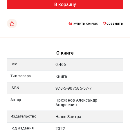
Москва
В корзину
pochta@den-
magazin.ru
купить сейчас
сравнить
О книге
Вес
0,466
Тип товара
Книга
ISBN
978-5-907585-57-7
Автор
Проханов Александр
Андреевич
Издательство
Наше Завтра
Год издания
2022