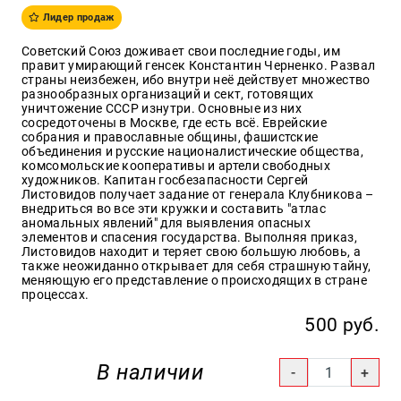
Лидер продаж
Образ
жизни
Советский Союз доживает свои последние годы, им
правит умирающий генсек Константин Черненко. Развал
Культура
страны неизбежен, ибо внутри неё действует множество
и
разнообразных организаций и сект, готовящих
Искусство
уничтожение СССР изнутри. Основные из них
сосредоточены в Москве, где есть всё. Еврейские
Поэзия
собрания и православные общины, фашистские
объединения и русские националистические общества,
Кухня,
комсомольские кооперативы и артели свободных
гастрономия,
художников. Капитан госбезапасности Сергей
кулинария
Листовидов получает задание от генерала Клубникова –
внедриться во все эти кружки и составить "атлас
аномальных явлений" для выявления опасных
элементов и спасения государства. Выполняя приказ,
Листовидов находит и теряет свою большую любовь, а
Оптовикам
также неожиданно открывает для себя страшную тайну,
Авторам
меняющую его представление о происходящих в стране
процессах.
Контакты
500 руб.
+7(499)
350-17-
В наличии
79