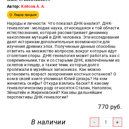
Автор:
Клёсов А. А.
Образ
жизни
Лидер продаж
Культура
Народы и личности. Что показал ДНК-анализ?. ДНК-
и
генеалогия - молодая наука, относящаяся к той области
Искусство
естествознания, которая рассматривает динамику
накопления мутаций в ДНК человека. Эти исследования
Поэзия
дают историкам дополнительные возможности для
изучения древних эпох. Полученные данные способны
Кухня,
ответить на множество вопросов, вокруг которых идут
гастрономия,
столетние споры. ДНК-генеалогия может работать как с
кулинария
современными, так и со старыми ДНК, извлечёнными из
склепов и пещер, а также теми, которые долго
пролежали в музейных запасниках. Как можно
установить возраст захоронения костных останков? О
ком в своей книге упоминал Юлий Цезарь? На ком
Оптовикам
женились скифы? Откуда взялись баски? К какому
генеалогическому роду относятся Сталин, Наполеон,
Авторам
Эйнштейн и Жириновский? Каковы дальнейшие
перспективы ДНК-генеалогии?
Контакты
770 руб.
+7(499)
350-17-
В наличии
79