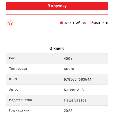
Москва
В корзину
pochta@den-
magazin.ru
купить сейчас
сравнить
О книге
Вес
400 г
Тип товара
Книга
ISBN
9785604683644
Автор
Клёсов А. А.
Издательство
Наше Завтра
Год издания
2022