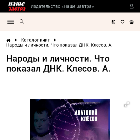
Издательство «Наше Завтра»
Сталинские
учебники
Детская
Каталог книг
литература
Народы и личности. Что показал ДНК. Клесов. А.
Философия
Народы и личности. Что
История
показал ДНК. Клесов. А.
России
Военная
история
Мировая
история
Экономика
Психология
Конспирология