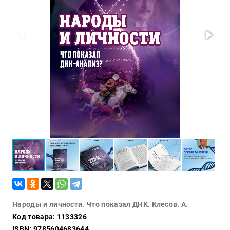
Политика
Разведка
и
шпионаж
Мемуары
и
биографии
Учебная
литература
Фольклор
Мир
будущего
Публицистика
Коллекционные
издания
Проза
Народы и личности. Что показал ДНК. Клесов. А.
Код товара: 1133326
Тайное и
непознанное
ISBN: 9785604683644